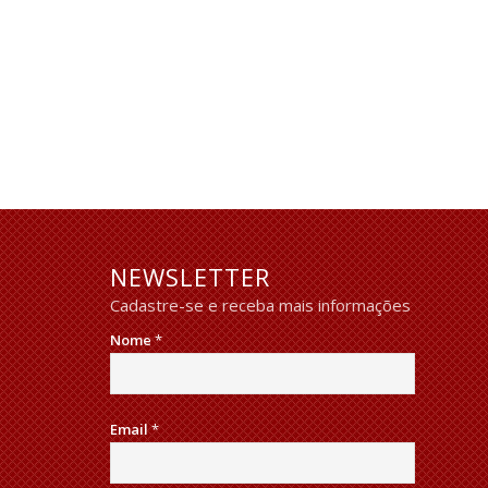
NEWSLETTER
Cadastre-se e receba mais informações
Nome
*
Email
*