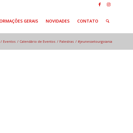
FORMAÇÕES GERAIS
NOVIDADES
CONTATO
/
Eventos
/
Calendário de Eventos
/
Palestras
/
#jeunessetourgoiania