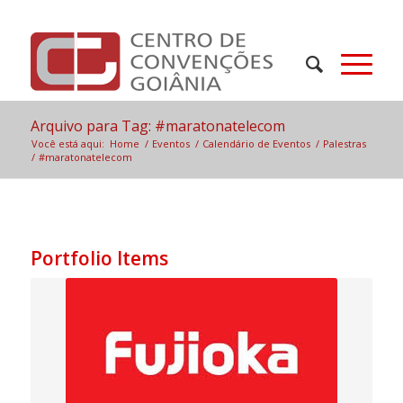
Arquivo para Tag: #maratonatelecom
Você está aqui:
Home
/
Eventos
/
Calendário de Eventos
/
Palestras
/
#maratonatelecom
Portfolio Items