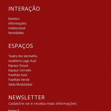
INTERAÇÃO
Eventos
Informações
Institucional
Novidades
ESPAÇOS
Teatro Rio Vermelho
Auditório Lago Azul
Espaço Goyaz
Espaço Cerrado
Pavilhão Azul
Pavilhão Verde
Salas Moduladas
NEWSLETTER
Cadastre-se e receba mais informações
*
Nome