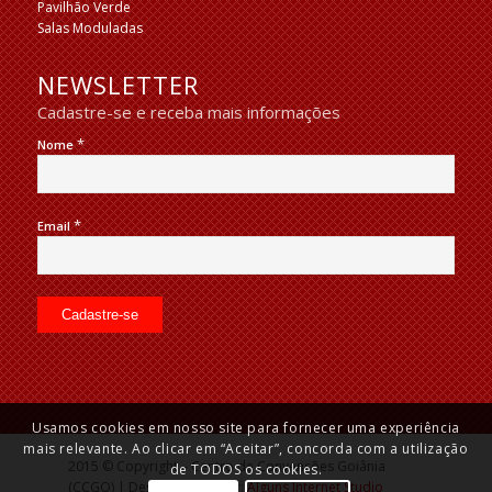
Pavilhão Verde
Salas Moduladas
NEWSLETTER
Cadastre-se e receba mais informações
*
Nome
*
Email
Usamos cookies em nosso site para fornecer uma experiência
mais relevante. Ao clicar em “Aceitar”, concorda com a utilização
2015 © Copyright – Centro de Convenções Goiânia
de TODOS os cookies.
(CCGO) | Desenvolvido por:
Alguns Internet Studio