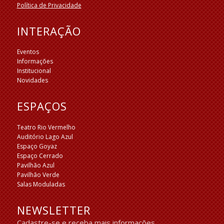
Política de Privacidade
INTERAÇÃO
Eventos
Informações
Institucional
Novidades
ESPAÇOS
Teatro Rio Vermelho
Auditório Lago Azul
Espaço Goyaz
Espaço Cerrado
Pavilhão Azul
Pavilhão Verde
Salas Moduladas
NEWSLETTER
Cadastre-se e receba mais informações