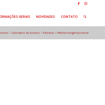
FORMAÇÕES GERAIS
NOVIDADES
CONTATO
ventos
/
Calendário de Eventos
/
Palestras
/
#NetworkingEmpresarial