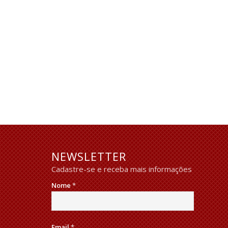
NEWSLETTER
Cadastre-se e receba mais informações
Nome
*
Email
*