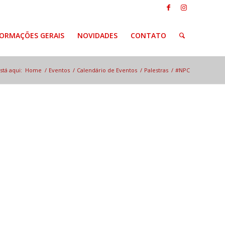
FORMAÇÕES GERAIS
NOVIDADES
CONTATO
stá aqui:
Home
/
Eventos
/
Calendário de Eventos
/
Palestras
/
#NPC