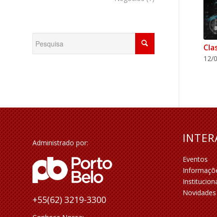
Cla
12/0
INTE
Administrado por:
Eventos
Informaçõ
Institucion
Novidades
+55(62) 3219-3300