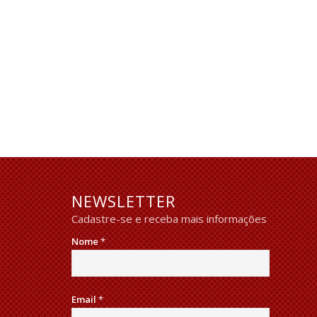
NEWSLETTER
Cadastre-se e receba mais informações
Nome
*
Email
*