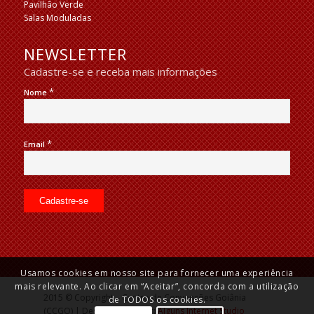
Pavilhão Verde
Salas Moduladas
NEWSLETTER
Cadastre-se e receba mais informações
*
Nome
*
Email
Usamos cookies em nosso site para fornecer uma experiência
mais relevante. Ao clicar em “Aceitar”, concorda com a utilização
2015 © Copyright – Centro de Convenções Goiânia
de TODOS os cookies.
(CCGO) | Desenvolvido por:
Alguns Internet Studio