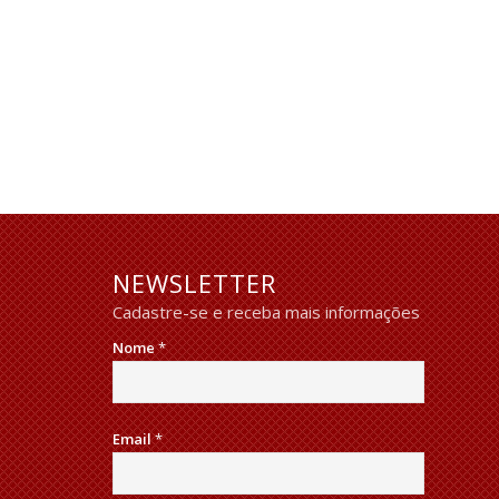
NEWSLETTER
Cadastre-se e receba mais informações
Nome
*
Email
*