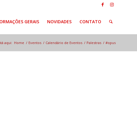
FORMAÇÕES GERAIS
NOVIDADES
CONTATO
tá aqui:
Home
/
Eventos
/
Calendário de Eventos
/
Palestras
/
#opus