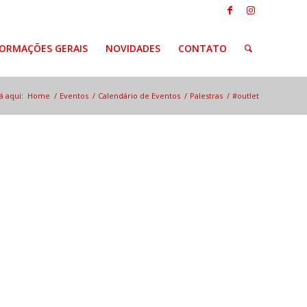
FORMAÇÕES GERAIS
NOVIDADES
CONTATO
á aqui:
Home
/
Eventos
/
Calendário de Eventos
/
Palestras
/
#outlet