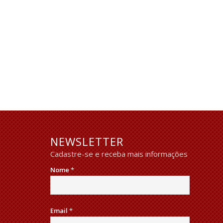
NEWSLETTER
Cadastre-se e receba mais informações
Nome
*
Email
*