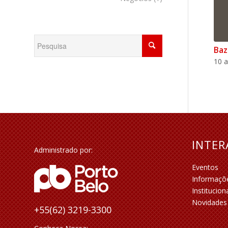
Baz
10 a
INTE
Administrado por:
Eventos
Informaçõ
Institucion
Novidades
+55(62) 3219-3300