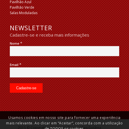
Pavilhão Azul
Pavilhão Verde
Salas Moduladas
NEWSLETTER
Cadastre-se e receba mais informações
*
Nome
*
Email
Usamos cookies em nosso site para fornecer uma experiência
mais relevante. Ao clicar em “Aceitar”, concorda com a utilização
2015 © Copyright – Centro de Convenções Goiânia
de TODOS os cookies.