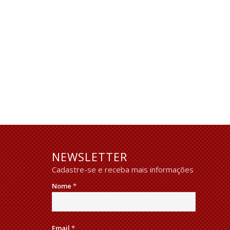
NEWSLETTER
Cadastre-se e receba mais informações
Nome
*
Email
*