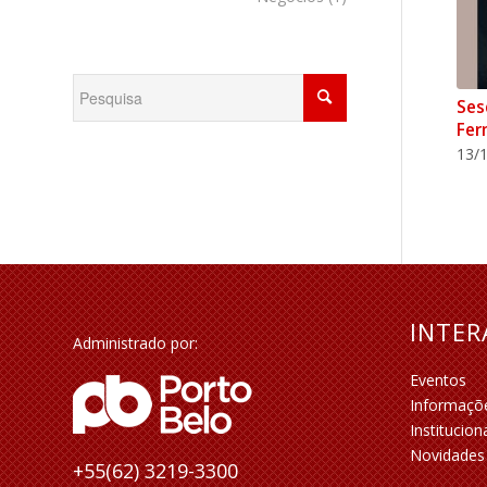
Ses
Fer
13/1
INTE
Administrado por:
Eventos
Informaçõ
Institucion
Novidades
+55(62) 3219-3300