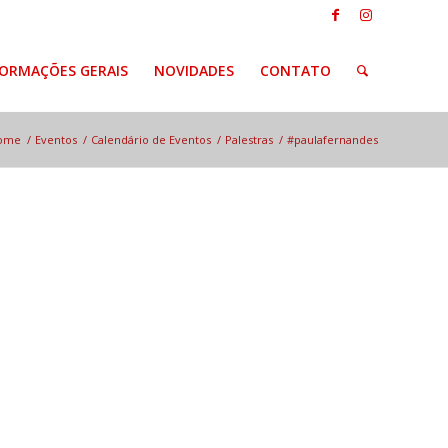
FORMAÇÕES GERAIS
NOVIDADES
CONTATO
ome
/
Eventos
/
Calendário de Eventos
/
Palestras
/
#paulafernandes