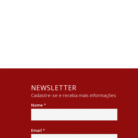
NEWSLETTER
Cadastre-se e receba mais informações
Nome
*
Email
*