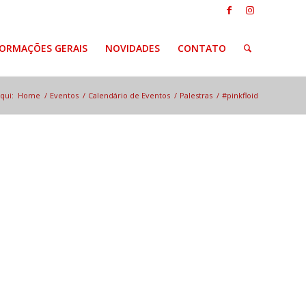
FORMAÇÕES GERAIS
NOVIDADES
CONTATO
qui:
Home
/
Eventos
/
Calendário de Eventos
/
Palestras
/
#pinkfloid