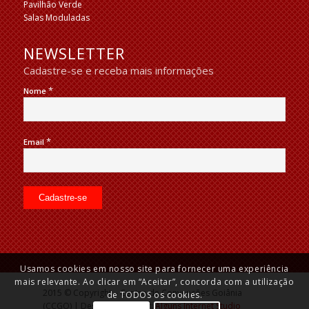
Pavilhão Verde
Salas Moduladas
NEWSLETTER
Cadastre-se e receba mais informações
*
Nome
*
Email
Usamos cookies em nosso site para fornecer uma experiência
mais relevante. Ao clicar em “Aceitar”, concorda com a utilização
2015 © Copyright – Centro de Convenções Goiânia
de TODOS os cookies.
(CCGO) | Desenvolvido por:
Alguns Internet Studio