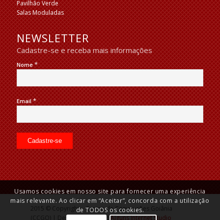
Pavilhão Verde
Salas Moduladas
NEWSLETTER
Cadastre-se e receba mais informações
*
Nome
*
Email
Usamos cookies em nosso site para fornecer uma experiência
mais relevante. Ao clicar em “Aceitar”, concorda com a utilização
2015 © Copyright – Centro de Convenções Goiânia
de TODOS os cookies.
(CCGO) | Desenvolvido por:
Alguns Internet Studio