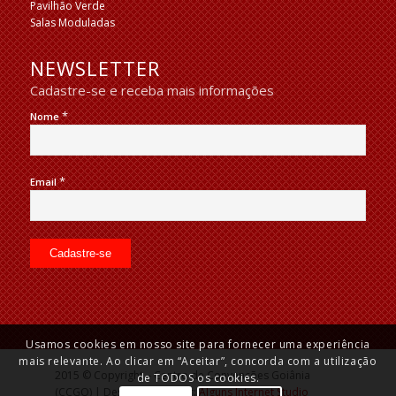
Pavilhão Verde
Salas Moduladas
NEWSLETTER
Cadastre-se e receba mais informações
*
Nome
*
Email
Usamos cookies em nosso site para fornecer uma experiência
mais relevante. Ao clicar em “Aceitar”, concorda com a utilização
2015 © Copyright – Centro de Convenções Goiânia
de TODOS os cookies.
(CCGO) | Desenvolvido por:
Alguns Internet Studio