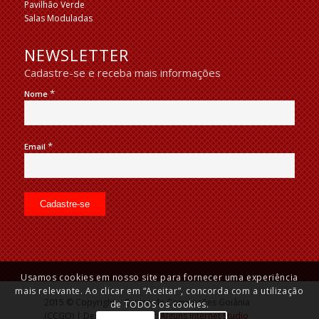
Pavilhão Verde
Salas Moduladas
NEWSLETTER
Cadastre-se e receba mais informações
*
Nome
*
Email
Usamos cookies em nosso site para fornecer uma experiência
mais relevante. Ao clicar em “Aceitar”, concorda com a utilização
2015 © Copyright – Centro de Convenções Goiânia
de TODOS os cookies.
(CCGO) | Desenvolvido por:
Alguns Internet Studio