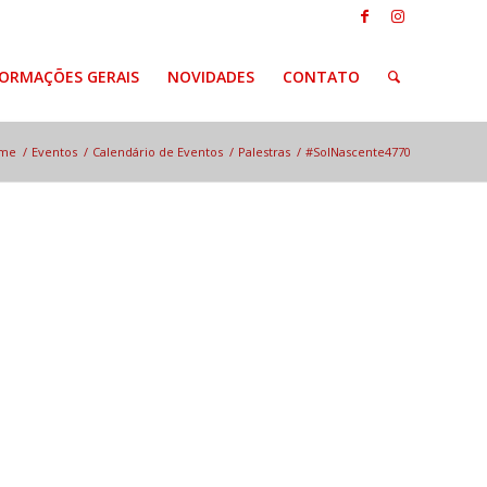
FORMAÇÕES GERAIS
NOVIDADES
CONTATO
me
/
Eventos
/
Calendário de Eventos
/
Palestras
/
#SolNascente4770