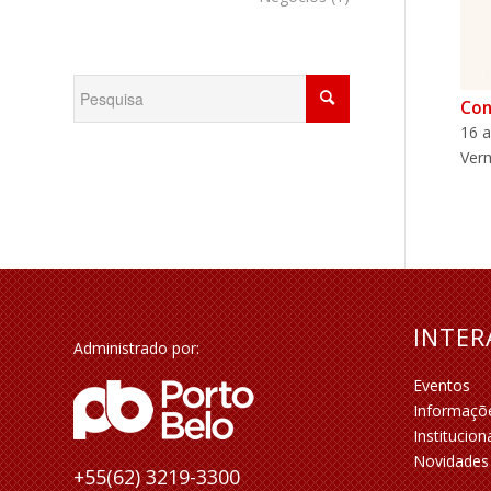
Con
16 a
Verm
INTE
Administrado por:
Eventos
Informaçõ
Institucion
Novidades
+55(62) 3219-3300