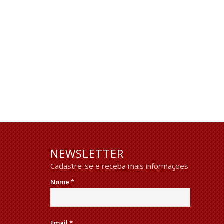
NEWSLETTER
Cadastre-se e receba mais informações
Nome
*
Email
*