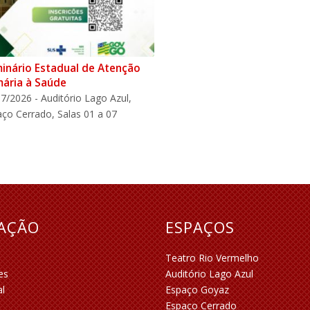
inário Estadual de Atenção
mária à Saúde
7/2026 - Auditório Lago Azul,
ço Cerrado, Salas 01 a 07
RAÇÃO
ESPAÇOS
Teatro Rio Vermelho
es
Auditório Lago Azul
al
Espaço Goyaz
Espaço Cerrado