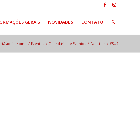
FORMAÇÕES GERAIS
NOVIDADES
CONTATO
stá aqui:
Home
/
Eventos
/
Calendário de Eventos
/
Palestras
/
#SUS