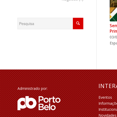
Sem
Pri
03/0
Espa
INTE
Administrado por:
Eventos
Informaçõ
Institucion
Novidades