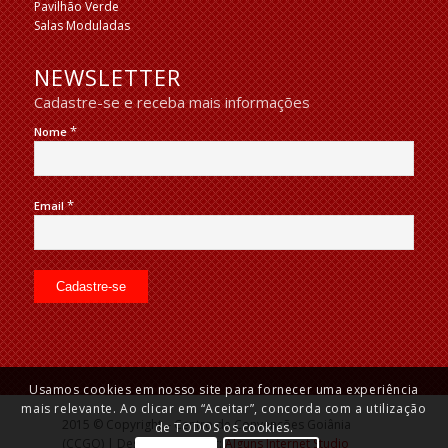
Pavilhão Verde
Salas Moduladas
NEWSLETTER
Cadastre-se e receba mais informações
*
Nome
*
Email
Usamos cookies em nosso site para fornecer uma experiência
mais relevante. Ao clicar em “Aceitar”, concorda com a utilização
2015 © Copyright – Centro de Convenções Goiânia
de TODOS os cookies.
(CCGO) | Desenvolvido por:
Alguns Internet Studio