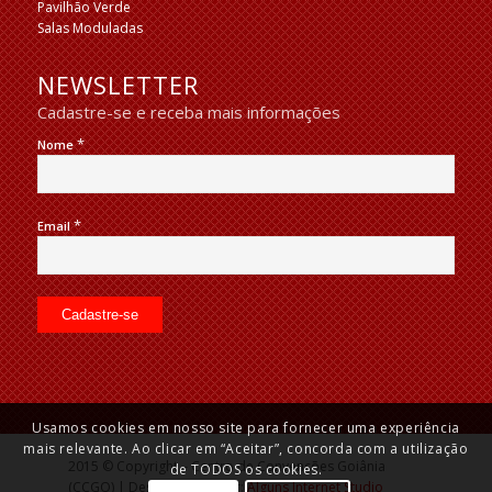
Pavilhão Verde
Salas Moduladas
NEWSLETTER
Cadastre-se e receba mais informações
*
Nome
*
Email
Usamos cookies em nosso site para fornecer uma experiência
mais relevante. Ao clicar em “Aceitar”, concorda com a utilização
2015 © Copyright – Centro de Convenções Goiânia
de TODOS os cookies.
(CCGO) | Desenvolvido por:
Alguns Internet Studio