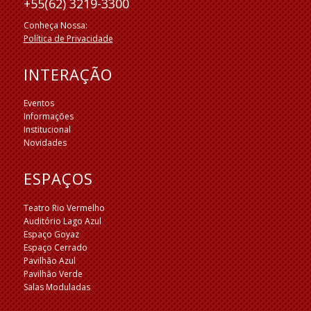
+55(62) 3219-3300
Conheça Nossa:
Política de Privacidade
INTERAÇÃO
Eventos
Informações
Institucional
Novidades
ESPAÇOS
Teatro Rio Vermelho
Auditório Lago Azul
Espaço Goyaz
Espaço Cerrado
Pavilhão Azul
Pavilhão Verde
Salas Moduladas