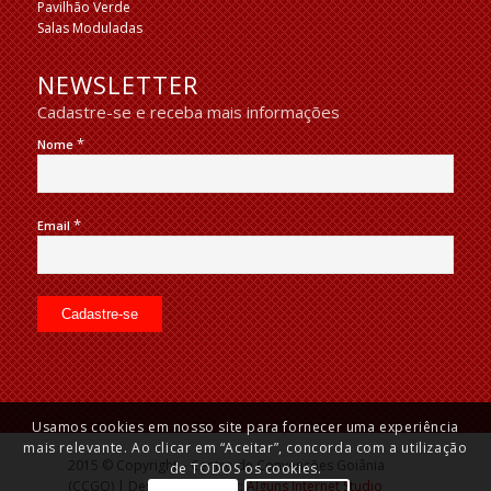
Pavilhão Verde
Salas Moduladas
NEWSLETTER
Cadastre-se e receba mais informações
*
Nome
*
Email
Usamos cookies em nosso site para fornecer uma experiência
mais relevante. Ao clicar em “Aceitar”, concorda com a utilização
2015 © Copyright – Centro de Convenções Goiânia
de TODOS os cookies.
(CCGO) | Desenvolvido por:
Alguns Internet Studio