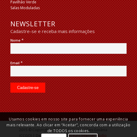
Pavilhão Verde
Salas Moduladas
NEWSLETTER
Cadastre-se e receba mais informações
*
Nome
*
Email
Usamos cookies em nosso site para fornecer uma experiência
mais relevante. Ao clicar em “Aceitar”, concorda com a utilização
2015 © Copyright – Centro de Convenções Goiânia
de TODOS os cookies.
(CCGO) | Desenvolvido por:
Alguns Internet Studio