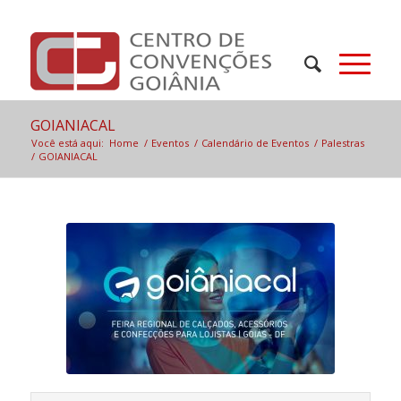
GOIANIACAL
Você está aqui:
Home
/
Eventos
/
Calendário de Eventos
/
Palestras
/
GOIANIACAL