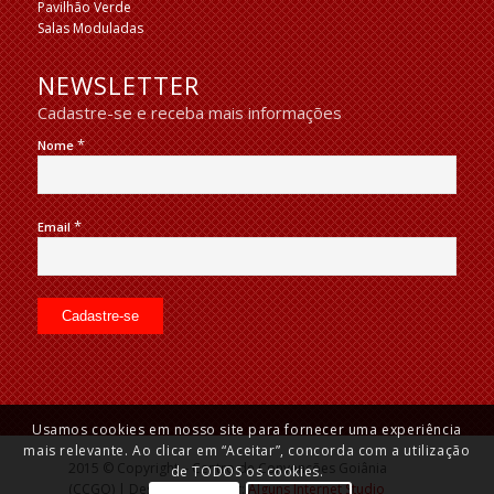
Pavilhão Verde
Salas Moduladas
NEWSLETTER
Cadastre-se e receba mais informações
*
Nome
*
Email
Usamos cookies em nosso site para fornecer uma experiência
mais relevante. Ao clicar em “Aceitar”, concorda com a utilização
2015 © Copyright – Centro de Convenções Goiânia
de TODOS os cookies.
(CCGO) | Desenvolvido por:
Alguns Internet Studio