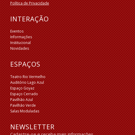
Política de Privacidade
INTERAÇÃO
Eventos
Informações
Institucional
Novidades
ESPAÇOS
Teatro Rio Vermelho
Auditório Lago Azul
Espaço Goyaz
Espaço Cerrado
Pavilhão Azul
Pavilhão Verde
Salas Moduladas
NEWSLETTER
Cadastre-se e receba mais informações