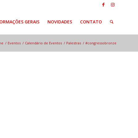
FORMAÇÕES GERAIS
NOVIDADES
CONTATO
me
/
Eventos
/
Calendário de Eventos
/
Palestras
/
#congressobronze