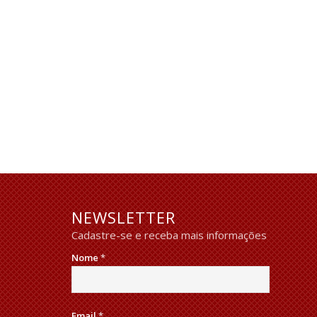
NEWSLETTER
Cadastre-se e receba mais informações
Nome
*
Email
*