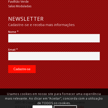
Pavilhão Verde
Salas Moduladas
NEWSLETTER
Cadastre-se e receba mais informações
*
Nome
*
Email
Usamos cookies em nosso site para fornecer uma experiência
mais relevante. Ao clicar em “Aceitar”, concorda com a utilização
2015 © Copyright – Centro de Convenções Goiânia
de TODOS os cookies.
(CCGO) | Desenvolvido por:
Alguns Internet Studio