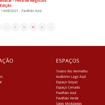
aniacal – Feira de Negócios
 Edição
 14/08/2021 - Pavilhão Azul
‹
9
10
11
12
›
RAÇÃO
ESPAÇOS
Teatro Rio Vermelho
es
Auditório Lago Azul
al
Espaço Goyaz
Espaço Cerrado
Pavilhão Azul
Pavilhão Verde
Salas Moduladas