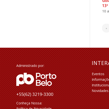
Goi
13ª
10 a
«
INTE
Administrado por:
Eventos
Informaçõ
Institucion
Novidades
+55(62) 3219-3300
Conheça Nossa:
Política de Privacidade