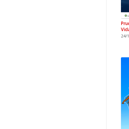
Pru
Vid
24/1