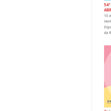
54º
ABI
10 a
Verm
Espa
da R