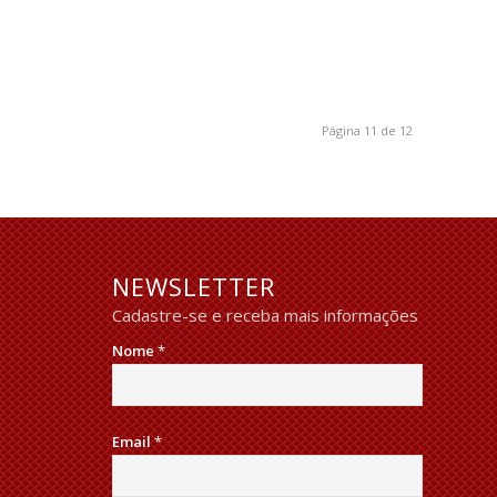
Página 11 de 12
NEWSLETTER
Cadastre-se e receba mais informações
Nome
*
Email
*